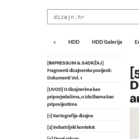
<
HDD
HDD Galerija
E
[IMPRESSUM & SADRŽAJ]
[
Fragmenti dizajnerske povijesti:
Dokumenti Vol. 1
D
[UVOD] O dizajnerima kao
a
pripovjedačima, o izložbama kao
pripovijestima
[1] Kartografija dizajna
[2] Industrijski kontekst
[3] Drugi rakurs