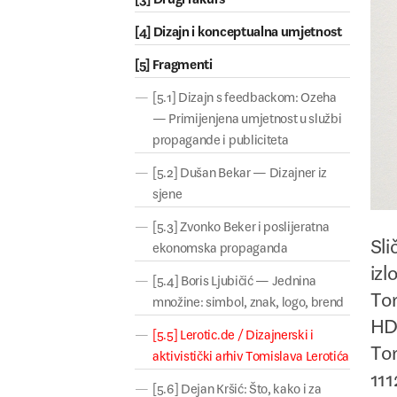
[4] Dizajn i konceptualna umjetnost
[5] Fragmenti
[5.1] Dizajn s feedbackom: Ozeha
— Primijenjena umjetnost u službi
propagande i publiciteta
[5.2] Dušan Bekar — Dizajner iz
sjene
[5.3] Zvonko Beker i poslijeratna
Sli
ekonomska propaganda
izl
[5.4] Boris Ljubičić — Jednina
Tom
množine: simbol, znak, logo, brend
HDD
[5.5] Lerotic.de / Dizajnerski i
Tom
aktivistički arhiv Tomislava Lerotića
111
[5.6] Dejan Kršić: Što, kako i za