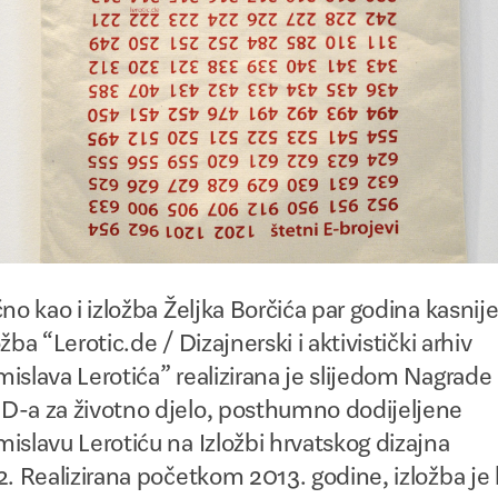
čno kao i izložba Željka Borčića par godina kasnije
ožba “Lerotic.de / Dizajnerski i aktivistički arhiv
islava Lerotića” realizirana je slijedom Nagrade
-a za životno djelo, po­sthumno dodijeljene
islavu Lerotiću na Izložbi hrvatskog dizajna
2. Realizirana početkom 2013. godine, izložba je 