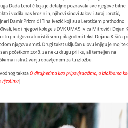
uga Dada Lerotić koja je detaljno poznavala sve njegove bitne
ekte i vodila nas kroz njih, njihovi sinovi Jakov i Juraj Lerotić,
jneri Damir Prizmić i Tina Ivezić koji su s Lerotićem prethodno
đivali, kao i njegovi kolege s DVK UMAS Ivica Mitrović i Dejan K
sto predgovora koristili smo prilagođeni tekst Dejana Kršića p
dom njegove smrti. Drugi tekst uključen u ovu knjigu je moj tek
san početkom 2018. za neku drugu priliku, ali temeljen na
eškama i istraživanju obavljenom za tu izložbu.
uvodnog teksta
O dizajnerima kao pripovjedačima, o izložbama ka
ovijestima
]