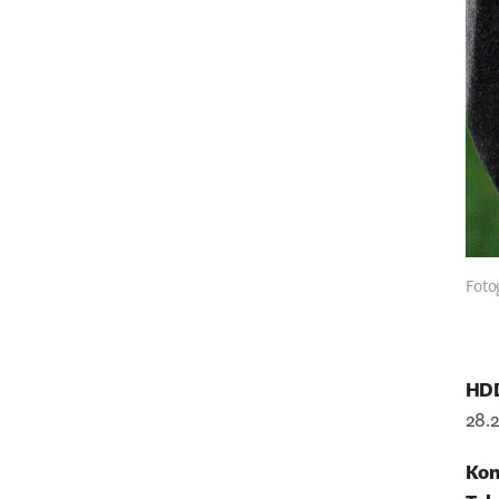
Foto
HDD
28.2
Kon
Tek