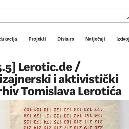
dukacija
Projekti
Diskurs
Natječaji
Izdvo
5.5] Lerotic.de /
izajnerski i aktivistički
rhiv Tomislava Lerotića