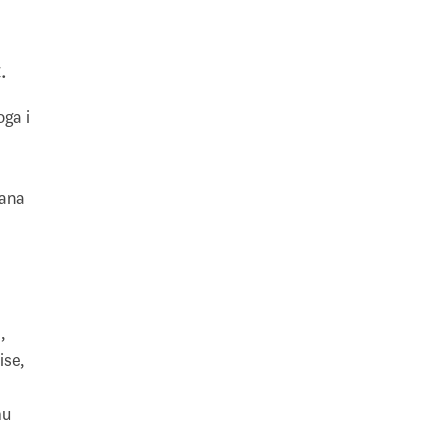
.
oga i
mana
,
ise,
mu