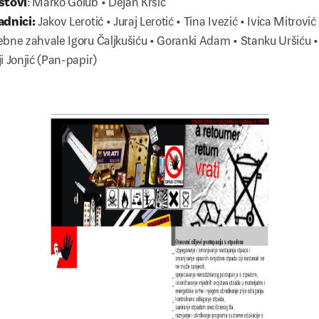
adnici:
Jakov Lerotić • Juraj Lerotić • Tina Ivezić • Ivica Mitrović
bne zahvale Igoru Čaljkušiću • Goranki Adam • Stanku Uršiću •
i Jonjić (Pan-papir)