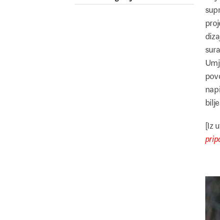
supr
proj
diza
sura
Umje
povo
napi
bilj
[Iz 
prip