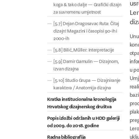
usr
koga & tako dalje — Grafički dizajn
Ler
za suvremenu umjetnost
diz
[5.7] Dejan Dragosavac Ruta: Čitaj
dizajn! Magazini i časopisi 90-ih i
Unut
2000-ih
konc
[5.8] Bilić_Müller: Interpretacije
otpa
info
[5.9] Damir Gamulin — Dizajnom,
izvan dizajna
u po
Umje
[5.10] Studio Grupa — Dizajniranje
real
karaktera / Anatomija dizajna
bazi
Kratka institucionalna kronologija
proc
Hrvatskog dizajnerskog društva
plak
Popis izložbi održanih u HDD galeriji
preg
od 2009. do 2018. godine
Lero
uklj
Radna bibliografija