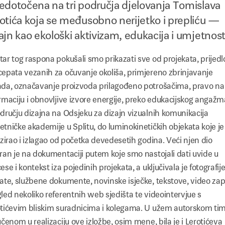
edotočena na tri područja djelovanja Tomislava
otića koja se međusobno nerijetko i prepliću —
ajn kao ekološki aktivizam, edukacija i umjetnost
ar tog raspona pokušali smo prikazati sve od projekata, prijed­l
epata vezanih za očuvanje okoliša, primjereno zbrinjavanje
da, označavanje proizvoda prilagođeno potrošačima, pravo na
rmaciju i obnovljive izvore ener­gije, preko edukacijskog angaž
dručju dizajna na Odsjeku za dizajn vizualnih komunikacija
tničke akademije u Splitu, do luminokinetičkih objekata koje je
izirao i izlagao od početka devedesetih godina. Veći njen dio
ran je na dokumentaciji putem koje smo nastojali dati uvide u
ese i kontekst iza pojedinih projekata, a uključivala je fotografije
ate, službene dokumente, novinske isječke, tekstove, video zap
led nekoliko referentnih web sjedišta te videointervjue s
tićevim bliskim suradnicima i kolegama. U užem autorskom ti
učenom u realizaciju ove izložbe, osim mene, bila je i Lerotićeva