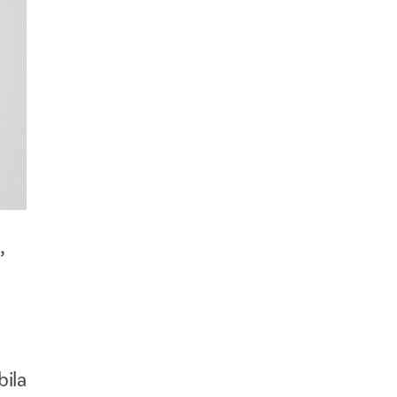
,
bila