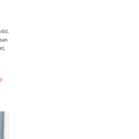
ršić.
isan
st,
o