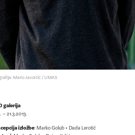
grafija: Mario Javorčić / UMAS
 galerija
. – 21.3.2013.
cepcija izložbe
: Marko Golub • Dada Lerotić
stovi
: Marko Golub • Dejan Kršić