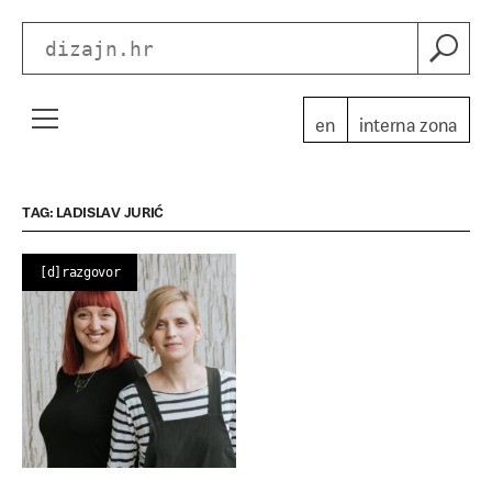
en
interna zona
<
TAG: LADISLAV JURIĆ
HDD
[d]razgovor
Smjernice za izračun cijena djela dizajna
O Hrvatskom dizajnerskom društvu
Članovi upravnih tijela (2019. – 2021.)
Kontakt
Članstvo