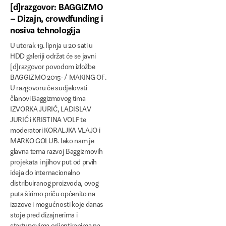
[d]razgovor: BAGGIZMO
Indeks dizajnera
– Dizajn, crowdfunding i
HDD Galerija
nosiva tehnologija
U utorak 19. lipnja u 20 sati u
Izložbe
HDD galeriji održat će se javni
[d]razgovor povodom izložbe
[d]razgovor
BAGGIZMO 2015- / MAKING OF.
U razgovoru će sudjelovati
Gostovanja
članovi Baggizmovog tima
IZVORKA JURIĆ, LADISLAV
Edukacija
JURIĆ i KRISTINA VOLF te
moderatori KORALJKA VLAJO i
Dizajnerska početnica
MARKO GOLUB. Iako nam je
glavna tema razvoj Baggizmovih
Nove modne prakse
projekata i njihov put od prvih
Tipografski kolegij
ideja do internacionalno
distribuiranog proizvoda, ovog
Stručna predavanja
puta širimo priču općenito na
izazove i mogućnosti koje danas
Practicing Design
stoje pred dizajnerima i
startupovima orijentiranima na