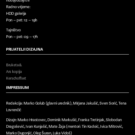
Londonski bijenale dizajna
Radno vrijeme:
HDD galerija
Diskurs
Pon – pet: 12 – 19h
Tajništvo
Intervju
Pon – pet: 09 – 17h
Tekstovi
PRIJATELJI DIZAJNA
Dizajn.tv
Bruketa&
Uspostavljanje definicije
Ars kopija
Kerschoffset
Publikacije
IMPRESSUM
Dizajn na dan
Redakcija: Marko Golub (glavni urednik), Mirjana Jakušić, Sven Sorić, Tena
Fragmenti dizajnerske povijesti
Lovrenčić
Natječaji
Dizajn: Marko Hrastovec, Dominik Markušić, Franka Tretinjak, Slobodan
Dragošević, Ivan Kunjašić, Mate Žaja (mentori: Tin Kadoić, Ivica Mitrović,
Oglasi
Marko Dugonjić, Oleg Šuran, Luka Vidoš)